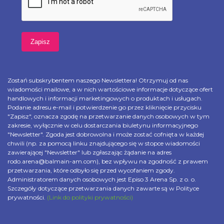
Zostań subskrybentem naszego Newslettera! Otrzymuj od nas
wiadomości mailowe, a w nich wartościowe informacje dotyczące ofert
handlowych i informacji marketingowych o produktach i usługach.
Podanie adresu e-mail i potwierdzenie go przez kliknięcie przycisku
"Zapisz", oznacza zgodę na przetwarzanie danych osobowych w tym
zakresie, wyłącznie w celu dostarczania biuletynu informacyjnego
"Newsletter". Zgoda jest dobrowolna i może zostać cofnięta w każdej
chwili (np. za pomocą linku znajdującego się w stopce wiadomości
zawierającej "Newsletter" lub zgłaszając żądanie na adres
rodo.arena@balmain-am.com), bez wpływu na zgodność z prawem
przetwarzania, które odbyło się przed wycofaniem zgody.
Administratorem danych osobowych jest Episo 3 Arena Sp. z o. o.
Szczegóły dotyczące przetwarzania danych zawarte są w Polityce
prywatności.
(Link do polityki prywatności)