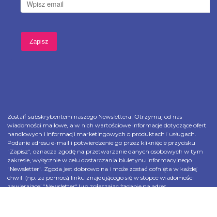
Zostań subskrybentem naszego Newslettera! Otrzymuj od nas
wiadomości mailowe, a w nich wartościowe informacje dotyczące ofert
handlowych i informacji marketingowych o produktach i usługach.
Podanie adresu e-mail i potwierdzenie go przez kliknięcie przycisku
"Zapisz", oznacza zgodę na przetwarzanie danych osobowych w tym
zakresie, wyłącznie w celu dostarczania biuletynu informacyjnego
"Newsletter". Zgoda jest dobrowolna i może zostać cofnięta w każdej
chwili (np. za pomocą linku znajdującego się w stopce wiadomości
zawierającej "Newsletter" lub zgłaszając żądanie na adres
rodo.arena@balmain-am.com), bez wpływu na zgodność z prawem
przetwarzania, które odbyło się przed wycofaniem zgody.
Administratorem danych osobowych jest Episo 3 Arena Sp. z o. o.