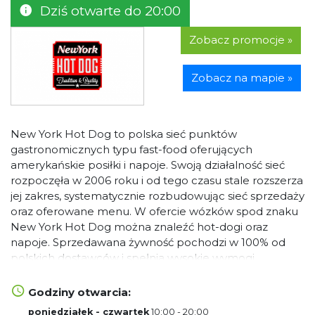
Dziś otwarte do 20:00
Zobacz promocje »
Zobacz na mapie »
New York Hot Dog to polska sieć punktów
gastronomicznych typu fast-food oferujących
amerykańskie posiłki i napoje. Swoją działalność sieć
rozpoczęła w 2006 roku i od tego czasu stale rozszerza
jej zakres, systematycznie rozbudowując sieć sprzedaży
oraz oferowane menu. W ofercie wózków spod znaku
New York Hot Dog można znaleźć hot-dogi oraz
napoje. Sprzedawana żywność pochodzi w 100% od
polskich dostawców i spełnia wysokie wymogi
jakościowe i smakowe. Zgodnie z hasłem marki:
Tradition and Quality.
Godziny otwarcia:
poniedziałek - czwartek
10:00 - 20:00