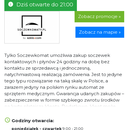
Dziś otwarte do 21:00
Zobacz promocje »
Zobacz na mapie »
Tylko Soczewkomat umożliwia zakup soczewek
kontaktowych i płynów 24 godziny na dobę bez
kontaktu ze sprzedawcą i jednoczesną,
natychmiastową realizacją zamówienia. Jest to jedyne
tego typu rozwiązanie na taką skalę w Polsce, a
zarazem jedyny na polskim rynku automat ze
sprzętem medycznym. Gwarancja udanych zakupów –
zabezpieczenie w formie szybkiego zwrotu środków
na kartę płatniczą klienta. Dodatkowo, klient może
uzyskać dodatkowe rabaty na zamówienie z pomocą
kodu QR, który znajduje się w aplikacji mobilnej
Godziny otwarcia:
Soczewkomaty. Obecnie w Polsce działa blisko 50
poniedziałek - czwartek
9:00 - 21:00