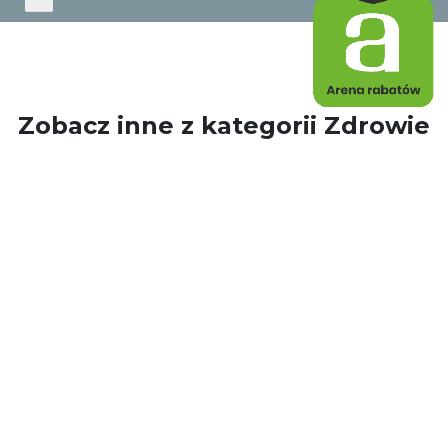
Zobacz inne z kategorii Zdrowie
i uroda
PRYZMAT
Dziś otwarte do 21:00
a »
Wejdź »
Mapa »