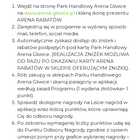
Wejdź na stronę Park Handlowy Arena Gliwice
na
www.arena-gliwice.pl
i kliknij ikonę prezentu
ARENA RABATÓW.
Zarejestruj się w programie w wybrany sposób:
mail, telefon, social media.
Automatycznie zyskasz dostęp do zniżek i
rabatów podpiętych pod kartę Park Handlowy
Arena Gliwice. (REALIZACJA ZNIŻEK MOŻLIWA
OD RAZU PO OKAZANIU KARTY ARENA
RABATÓW W SKLEPIE OFERUJĄCYM ZNIŻKĘ).
Rób zakupy w sklepach Parku Handlowego
Arena Gliwice i skanuj paragony w aplikacji
według zasad Programu (1 wydana złotówka= 1
punkt).
Sprawdź dostępne nagrody na Liście nagród w
aplikacji wraz ilością punktów, które uprawniają
Cię do odbioru nagrody.
Po zebraniu wymaganej liczby punktów udaj się
do Punktu Odbioru Nagrody zgodnie z opisem
umieszczonym przy grafice wybranej nagrody –