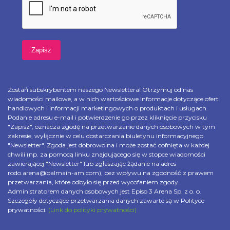
Zostań subskrybentem naszego Newslettera! Otrzymuj od nas
wiadomości mailowe, a w nich wartościowe informacje dotyczące ofert
handlowych i informacji marketingowych o produktach i usługach.
Podanie adresu e-mail i potwierdzenie go przez kliknięcie przycisku
"Zapisz", oznacza zgodę na przetwarzanie danych osobowych w tym
zakresie, wyłącznie w celu dostarczania biuletynu informacyjnego
"Newsletter". Zgoda jest dobrowolna i może zostać cofnięta w każdej
chwili (np. za pomocą linku znajdującego się w stopce wiadomości
zawierającej "Newsletter" lub zgłaszając żądanie na adres
rodo.arena@balmain-am.com), bez wpływu na zgodność z prawem
przetwarzania, które odbyło się przed wycofaniem zgody.
Administratorem danych osobowych jest Episo 3 Arena Sp. z o. o.
Szczegóły dotyczące przetwarzania danych zawarte są w Polityce
prywatności.
(Link do polityki prywatności)