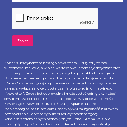
Zostań subskrybentem naszego Newslettera! Otrzymuj od nas
wiadomości mailowe, a w nich wartościowe informacje dotyczące ofert
handlowych i informacji marketingowych o produktach i usługach.
Podanie adresu e-mail i potwierdzenie go przez kliknięcie przycisku
"Zapisz", oznacza zgodę na przetwarzanie danych osobowych w tym
zakresie, wyłącznie w celu dostarczania biuletynu informacyjnego
"Newsletter". Zgoda jest dobrowolna i może zostać cofnięta w każdej
chwili (np. za pomocą linku znajdującego się w stopce wiadomości
zawierającej "Newsletter" lub zgłaszając żądanie na adres
rodo.arena@balmain-am.com), bez wpływu na zgodność z prawem
przetwarzania, które odbyło się przed wycofaniem zgody.
Administratorem danych osobowych jest Episo 3 Arena Sp. z o. o.
Szczegóły dotyczące przetwarzania danych zawarte są w Polityce