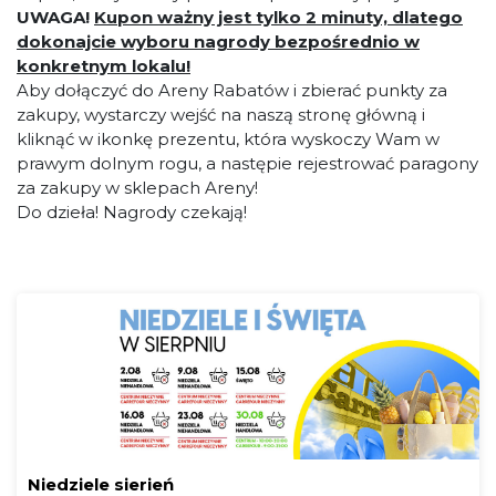
UWAGA!
Kupon ważny jest tylko 2 minuty, dlatego
dokonajcie wyboru nagrody bezpośrednio w
konkretnym lokalu!
Aby dołączyć do Areny Rabatów i zbierać punkty za
zakupy, wystarczy wejść na naszą stronę główną i
kliknąć w ikonkę prezentu, która wyskoczy Wam w
prawym dolnym rogu, a następie rejestrować paragony
za zakupy w sklepach Areny!
Do dzieła! Nagrody czekają!
Niedziele sierień