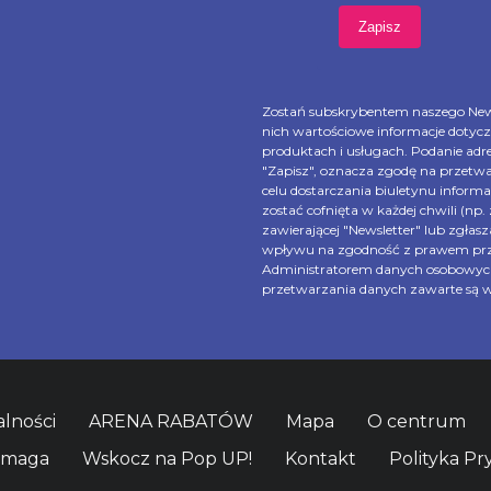
Zostań subskrybentem naszego New
nich wartościowe informacje dotycz
produktach i usługach. Podanie adre
"Zapisz", oznacza zgodę na przetw
celu dostarczania biuletynu informa
zostać cofnięta w każdej chwili (np
zawierającej "Newsletter" lub zgła
wpływu na zgodność z prawem prze
Administratorem danych osobowych j
przetwarzania danych zawarte są w
lności
ARENA RABATÓW
Mapa
O centrum
omaga
Wskocz na Pop UP!
Kontakt
Polityka Pr