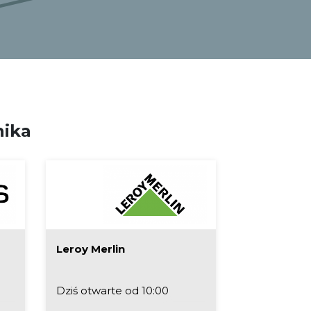
nika
Leroy Merlin
Liquidy & E
akcesoria
Dziś otwarte od 10:00
Dziś otwart