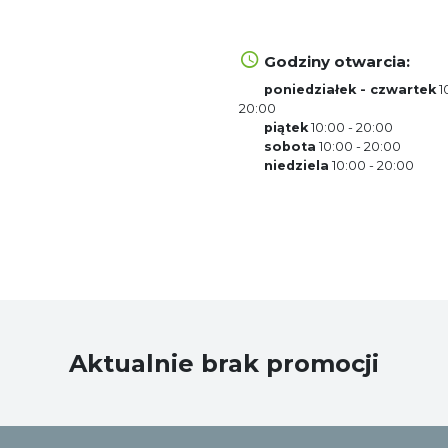
która od ponad 30 lat jest 
wszystko, co potrzebne do
wykończenia podłóg, wyboru
Godziny otwarcia:
innych domowych wnętrz. To
poniedziałek - czwartek
1
renomowanych producentów.
20:00
nowoczesność, dbając na ka
piątek
10:00 - 20:00
w każdym z ponad 160 salon
sobota
10:00 - 20:00
internetowym komfort.pl.
niedziela
10:00 - 20:00
Aktualnie brak promocji