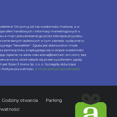
slettera! Otrzymuj od nas wiadomości mailowe, a w
ące ofert handlowych i informacji marketingowych o
su e-mail i potwierdzenie go przez kliknięcie przycisku
arzanie danych osobowych w tym zakresie, wyłącznie w
cyjnego "Newsletter". Zgoda jest dobrowolna i może
. za pomocą linku znajdującego się w stopce wiadomości
szając żądanie na adres rodo.arena@balmain-am.com), bez
twarzania, które odbyło się przed wycofaniem zgody.
est Episo 3 Arena Sp. z o. o. Szczegóły dotyczące
 Polityce prywatności.
(Link do polityki prywatności)
Godziny otwarcia
Parking
ywatności