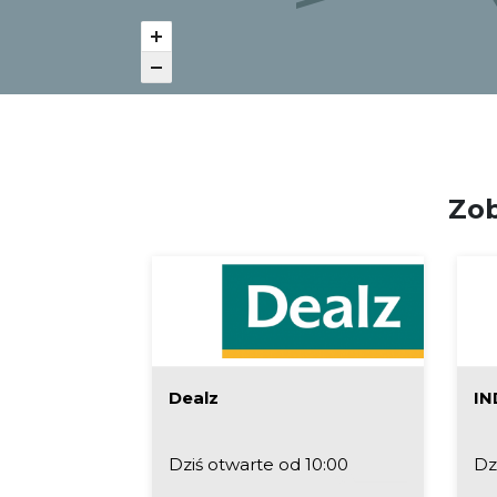
Zob
Dealz
IN
 10:00
Dziś otwarte od 10:00
Dz