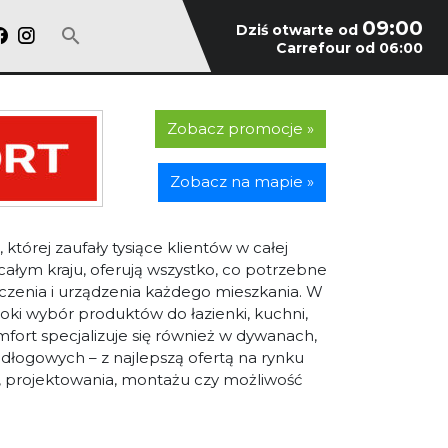
09:00
Dziś otwarte od
Carrefour od 06:00
Zobacz promocje »
Zobacz na mapie »
rej zaufały tysiące klientów w całej
 całym kraju, oferują wszystko, co potrzebne
enia i urządzenia każdego mieszkania. W
roki wybór produktów do łazienki, kuchni,
omfort specjalizuje się również w dywanach,
dłogowych – z najlepszą ofertą na rynku
u, projektowania, montażu czy możliwość
odąca marka w branży wyposażenia wnętrz,