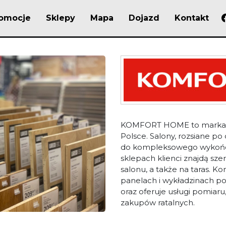
omocje
Sklepy
Mapa
Dojazd
Kontakt
KOMFORT HOME to marka, któ
Polsce. Salony, rozsiane po
do kompleksowego wykończ
sklepach klienci znajdą sze
salonu, a także na taras. K
panelach i wykładzinach po
oraz oferuje usługi pomiar
zakupów ratalnych.
Sklepy Komfort S.A. to wi