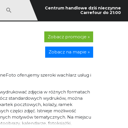
Centrum handlowe dziś nieczynne
Carrefour do 21:00
Zobacz promocje »
Zobacz na mapie »
neFoto oferujemy szeroki wachlarz usług i
wydrukować zdjęcia w różnych formatach
prócz standardowych wydruków, można
kartek pocztowych, kolaży, ramek
ch części zdjęć. Istnieje możliwość
różnych motywów tematycznych. Na miejscu
oobrazy, kalendarze, fotoksiążki,