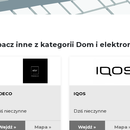
acz inne z kategorii Dom i elektro
DECO
IQOS
iś nieczynne
Dziś nieczynne
Wejdź »
Mapa »
Wejdź »
Mapa 
WC