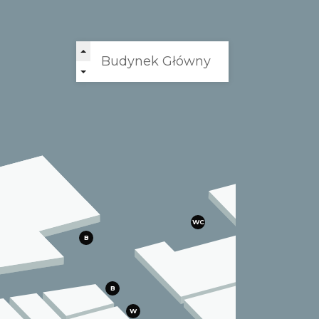
WC
B
B
W