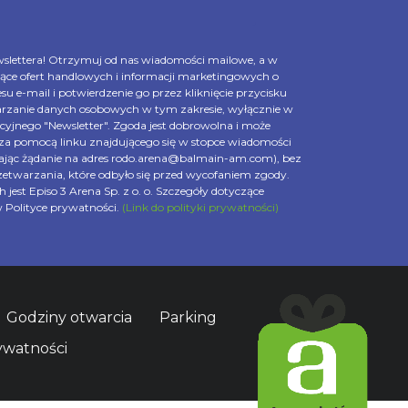
slettera! Otrzymuj od nas wiadomości mailowe, a w
ące ofert handlowych i informacji marketingowych o
su e-mail i potwierdzenie go przez kliknięcie przycisku
arzanie danych osobowych w tym zakresie, wyłącznie w
cyjnego "Newsletter". Zgoda jest dobrowolna i może
. za pomocą linku znajdującego się w stopce wiadomości
szając żądanie na adres rodo.arena@balmain-am.com), bez
twarzania, które odbyło się przed wycofaniem zgody.
est Episo 3 Arena Sp. z o. o. Szczegóły dotyczące
 Polityce prywatności.
(Link do polityki prywatności)
Godziny otwarcia
Parking
ywatności