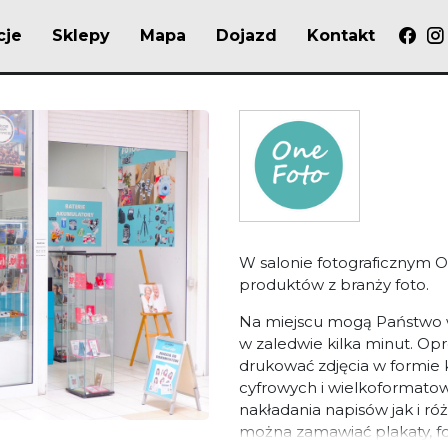
cje
Sklepy
Mapa
Dojazd
Kontakt
W salonie fotograficznym O
produktów z branży foto.
Na miejscu mogą Państwo 
w zaledwie kilka minut. O
drukować zdjęcia w formie 
cyfrowych i wielkoformatowy
nakładania napisów jak i 
można zamawiać plakaty, fot