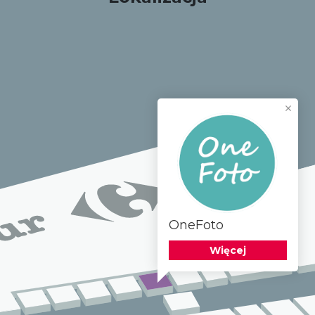
OneFoto
Więcej