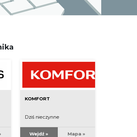
nika
KOMFORT
Leroy Merli
Dziś nieczynne
Dziś nieczy
»
Wejdź »
Mapa »
Wejdź »