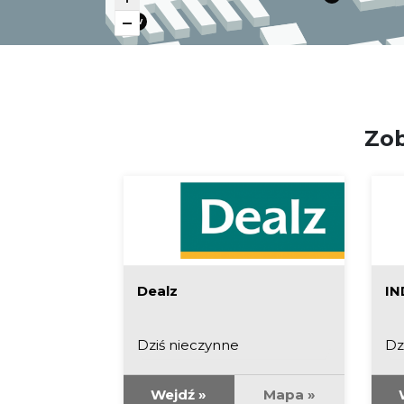
W
W
Zob
Dealz
IN
Dziś nieczynne
Dz
Mapa »
Wejdź »
Mapa »