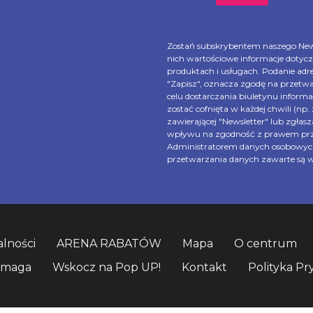
Zostań subskrybentem naszego New
nich wartościowe informacje dotycz
produktach i usługach. Podanie adre
"Zapisz", oznacza zgodę na przetw
celu dostarczania biuletynu informa
zostać cofnięta w każdej chwili (np
zawierającej "Newsletter" lub zgła
wpływu na zgodność z prawem prze
Administratorem danych osobowych j
przetwarzania danych zawarte są w
lności
ARENA RABATÓW
Mapa
O centrum
omaga
Wskocz na Pop UP!
Kontakt
Polityka Pr